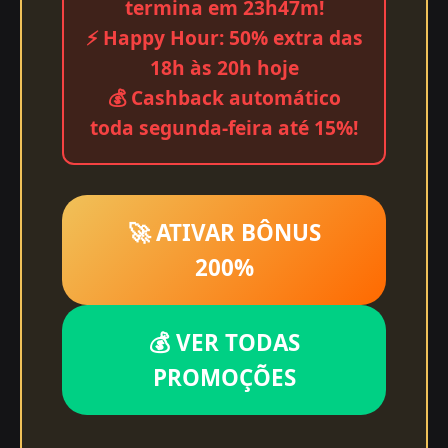
termina em 23h47m!
⚡ Happy Hour: 50% extra das
18h às 20h hoje
💰 Cashback automático
toda segunda-feira até 15%!
🚀 ATIVAR BÔNUS
200%
💰 VER TODAS
PROMOÇÕES