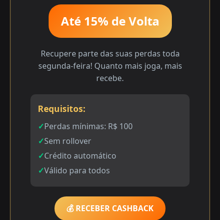
Até 15% de Volta
Recupere parte das suas perdas toda
segunda-feira! Quanto mais joga, mais
recebe.
Requisitos:
Perdas mínimas: R$ 100
Sem rollover
Crédito automático
Válido para todos
💰 RECEBER CASHBACK