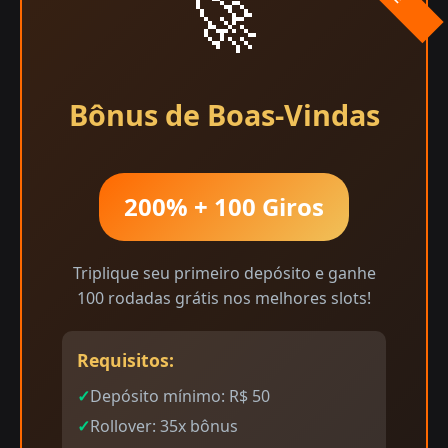
🚀
Bônus de Boas-Vindas
200% + 100 Giros
Triplique seu primeiro depósito e ganhe
100 rodadas grátis nos melhores slots!
Requisitos:
Depósito mínimo: R$ 50
Rollover: 35x bônus