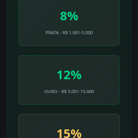
8%
PRATA - R$ 1.001-5.000
12%
OURO - R$ 5.001-15.000
15%