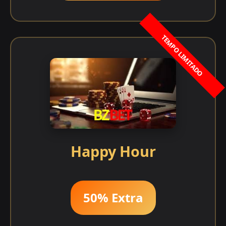
Happy Hour
50% Extra