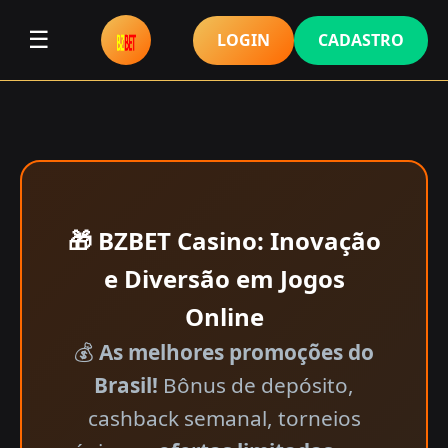
☰
LOGIN
CADASTRO
🎁 BZBET Casino: Inovação
e Diversão em Jogos
Online
💰
As melhores promoções do
Brasil!
Bônus de depósito,
cashback semanal, torneios