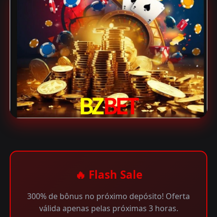
🔥 Flash Sale
300% de bônus no próximo depósito! Oferta
válida apenas pelas próximas 3 horas.