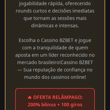
jogabilidade rápida, oferecendo
rounds curtos e decisões imediatas
que tornam as sessões mais
dinâmicas e intensas.
Escolha o Cassino BZBET e jogue
com a tranquilidade de quem
aposta em um líder reconhecido no
mercado brasileiro!Cassino BZBET
— Sua reputação de confiança no
mundo dos cassinos online!
🔥 OFERTA RELÂMPAGO:
200% bônus + 100 giros