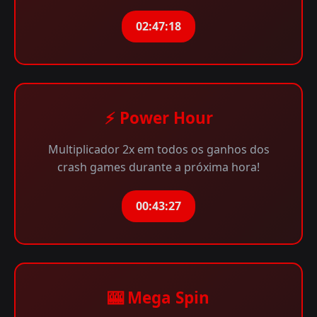
02:47:18
⚡ Power Hour
Multiplicador 2x em todos os ganhos dos
crash games durante a próxima hora!
00:43:27
🎰 Mega Spin