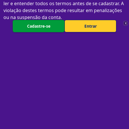
ler e entender todos os termos antes de se cadastrar. A
violação destes termos pode resultar em penalizações
ou na suspensão da conta.
X
Cadastre-se
Entrar