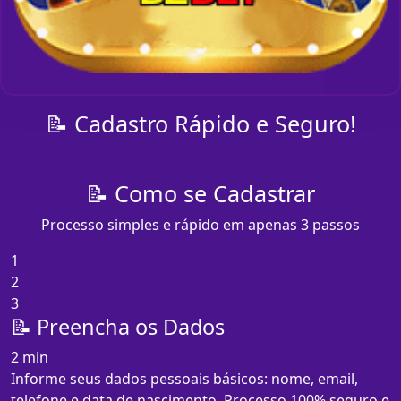
📝 Cadastro Rápido e Seguro!
📝 Como se Cadastrar
Processo simples e rápido em apenas 3 passos
1
2
3
📝 Preencha os Dados
2 min
Informe seus dados pessoais básicos: nome, email,
telefone e data de nascimento. Processo 100% seguro e