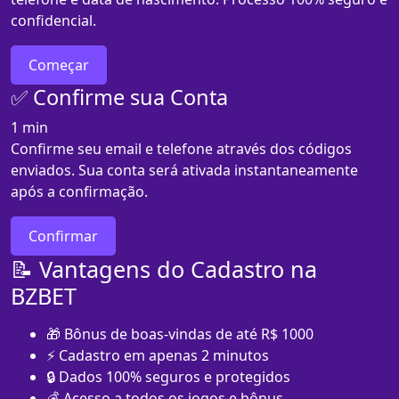
confidencial.
Começar
✅ Confirme sua Conta
1 min
Confirme seu email e telefone através dos códigos
enviados. Sua conta será ativada instantaneamente
após a confirmação.
Confirmar
📝 Vantagens do Cadastro na
BZBET
🎁 Bônus de boas-vindas de até R$ 1000
⚡ Cadastro em apenas 2 minutos
🔒 Dados 100% seguros e protegidos
💰 Acesso a todos os jogos e bônus