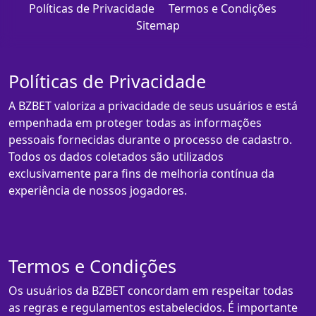
Políticas de Privacidade
Termos e Condições
Sitemap
Políticas de Privacidade
A BZBET valoriza a privacidade de seus usuários e está
empenhada em proteger todas as informações
pessoais fornecidas durante o processo de cadastro.
Todos os dados coletados são utilizados
exclusivamente para fins de melhoria contínua da
experiência de nossos jogadores.
Termos e Condições
Os usuários da BZBET concordam em respeitar todas
as regras e regulamentos estabelecidos. É importante