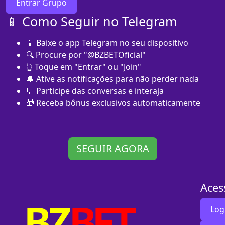
Entrar Grupo
📱 Como Seguir no Telegram
📱 Baixe o app Telegram no seu dispositivo
🔍 Procure por "@BZBETOficial"
👆 Toque em "Entrar" ou "Join"
🔔 Ative as notificações para não perder nada
💬 Participe das conversas e interaja
🎁 Receba bônus exclusivos automaticamente
SEGUIR AGORA
Aces
Log