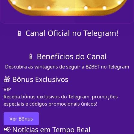
📱 Canal Oficial no Telegram!
📱 Benefícios do Canal
Descubra as vantagens de seguir a BZBET no Telegram
🎁 Bônus Exclusivos
VIP
Receba bônus exclusivos do Telegram, promoções
especiais e códigos promocionais únicos!
Ver Bônus
📢 Notícias em Tempo Real