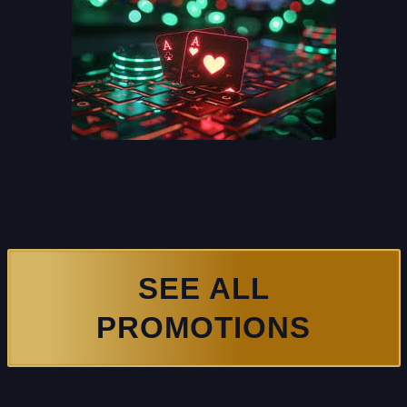
SEE ALL
PROMOTIONS