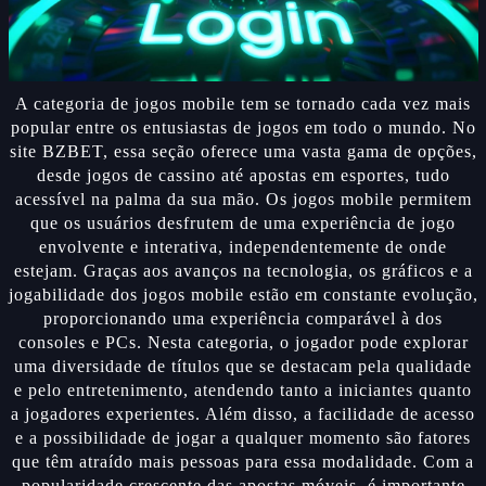
A categoria de jogos mobile tem se tornado cada vez mais
popular entre os entusiastas de jogos em todo o mundo. No
site BZBET, essa seção oferece uma vasta gama de opções,
desde jogos de cassino até apostas em esportes, tudo
acessível na palma da sua mão. Os jogos mobile permitem
que os usuários desfrutem de uma experiência de jogo
envolvente e interativa, independentemente de onde
estejam. Graças aos avanços na tecnologia, os gráficos e a
jogabilidade dos jogos mobile estão em constante evolução,
proporcionando uma experiência comparável à dos
consoles e PCs. Nesta categoria, o jogador pode explorar
uma diversidade de títulos que se destacam pela qualidade
e pelo entretenimento, atendendo tanto a iniciantes quanto
a jogadores experientes. Além disso, a facilidade de acesso
e a possibilidade de jogar a qualquer momento são fatores
que têm atraído mais pessoas para essa modalidade. Com a
popularidade crescente das apostas móveis, é importante