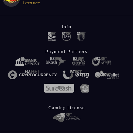
Learnt more
Info
Payment Partners
Gaming License