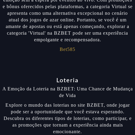
e bônus oferecidos pelas plataformas, a categoria Virtual se
apresenta como uma alternativa excepcional no cenário
atual dos jogos de azar online. Portanto, se você é um
amante de apostas ou está apenas começando, explorar a
categoria 'Virtual' na BZBET pode ser uma experiência
empolgante e recompensadora.
Bet585
Loteria
A Emoção da Loteria na BZBET: Uma Chance de Mudança
de Vida
Explore o mundo das loterias no site BZBET, onde jogar
pode ser a oportunidade que você estava esperando.
Descubra os diferentes tipos de loterias, como participar, e
as promoções que tornam a experiência ainda mais
emocionante.