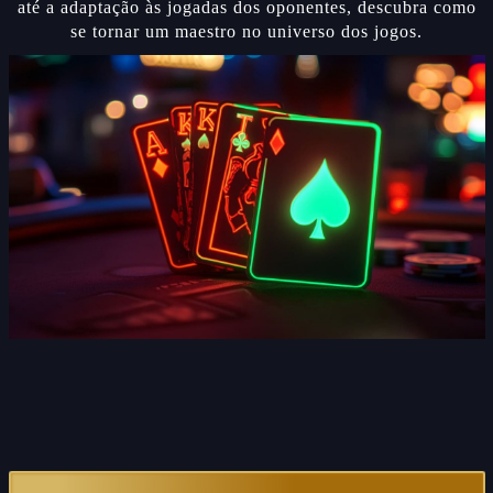
até a adaptação às jogadas dos oponentes, descubra como
se tornar um maestro no universo dos jogos.