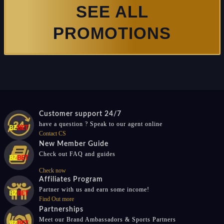
SEE ALL
PROMOTIONS
Customer support 24/7
have a question ? Speak to our agent online
Contact CS
New Member Guide
Check out FAQ and guides
Check now
Affiliates Program
Partner with us and earn some income!
Find Out more
Partnerships
Meet our Brand Ambassadors & Sports Partners